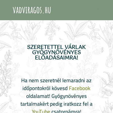
SZERETETTEL VÁRLAK
GYÓGYNÖVÉNYES
ELŐADÁSAIMRA!
Ha nem szeretnél lemaradni az
időpontokról kövesd
Facebook
oldalamat! Gyógynövényes
tartalmakért pedig iratkozz fel a
YouTube
csatornámra!