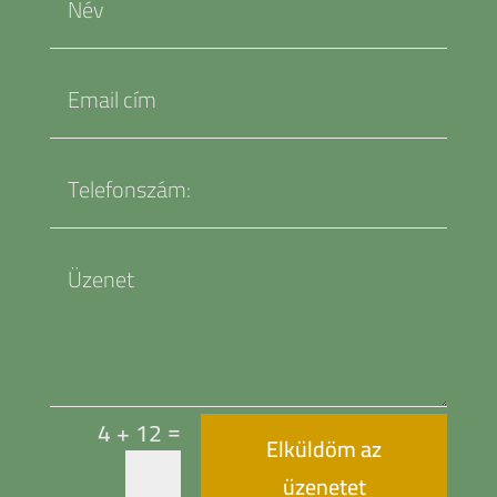
=
4 + 12
Elküldöm az
üzenetet