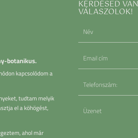
KÉRDÉSED VAN?
VÁLASZOLOK!
y-botanikus.
 módon kapcsolódom a
nyeket, tudtam melyik
sztja el a köhögést,
geztem, ahol már