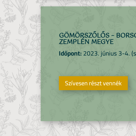
GÖMÖRSZŐLŐS – BORSO
ZEMPLÉN MEGYE
Időpont:
2023. június 3-4. (
Szívesen részt vennék