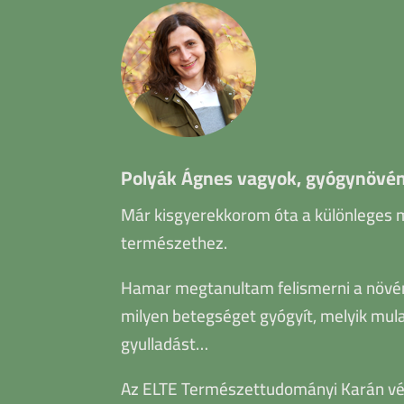
Polyák Ágnes vagyok, gyógynövén
Már kisgyerekkorom óta a különleges
természethez.
Hamar megtanultam felismerni a növé
milyen betegséget gyógyít, melyik mula
gyulladást…
Az ELTE Természettudományi Karán vé