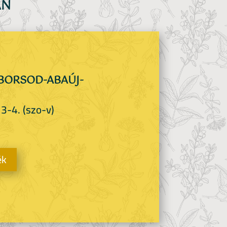
AN
BORSOD-ABAÚJ-
 3-4. (szo-v)
ék